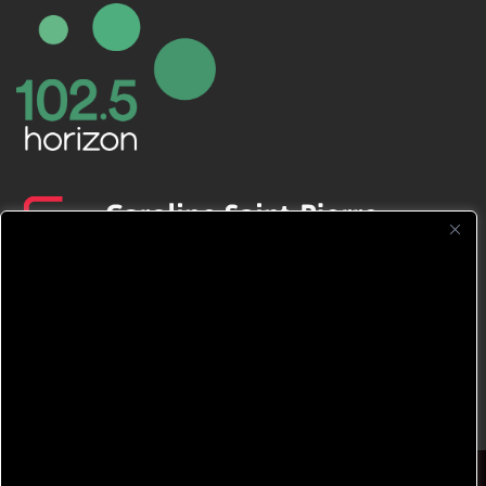
CFNJ FM 99.1 | 88.9 Nous respectons
votre vie privée.
Nous utilisons des cookies pour améliorer
votre expérience de navigation, diffuser des
publicités ou des contenus personnalisés et
analyser notre trafic. En cliquant sur « Tout
accepter », vous consentez à notre