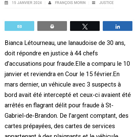
15 JANVIER 2024
FRANÇOIS MORIN
JUSTICE
Email
Print
Tweetez
Parta
Bianca Létourneau, une lanaudoise de 30 ans,
doit répondre en justice à 44 chefs
d’accusations pour fraude.Elle a comparu le 10
janvier et reviendra en Cour le 15 février.En
mars dernier, un véhicule avec 3 suspects à
bord avait été intercepté et ceux-ci avaient été
arrêtés en flagrant délit pour fraude à St-
Gabriel-de-Brandon. De l’argent comptant, des
cartes prépayées, des cartes de services
appartenant à des plaignants et le véhicule