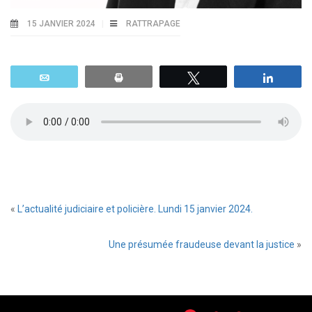
15 JANVIER 2024
RATTRAPAGE
Email
Print
Tweetez
Parta
«
L’actualité judiciaire et policière. Lundi 15 janvier 2024.
Une présumée fraudeuse devant la justice
»