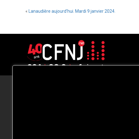
«
Lanaudière aujourd’hui. Mardi 9 janvier 2024.
CFNJ FM 99.1 | 88.9 Nous respectons
votre vie privée.
Nous utilisons des cookies pour améliorer
votre expérience de navigation, diffuser de
publicités ou des contenus personnalisés e
analyser notre trafic. En cliquant sur « Tout
accepter », vous consentez à notre