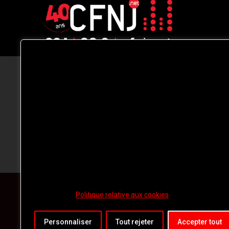
CFNJ FM 99.1 | 88.9 Nous respectons
votre vie privée.
Nous utilisons des cookies pour améliorer
votre expérience de navigation, diffuser de
publicités ou des contenus personnalisés e
analyser notre trafic. En cliquant sur « Tout
accepter », vous consentez à notre
utilisation des
cookies.
Politique relative aux cookies
Personnaliser
Tout rejeter
Accepter tout