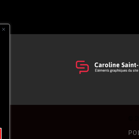
s
t
© 2
PO