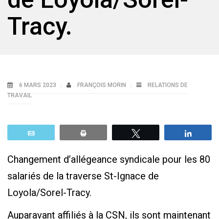
Tracy.
6 MARS 2023
FRANÇOIS MORIN
RELATIONS DE
TRAVAIL
Email
Print
Tweetez
Parta
Changement d’allégeance syndicale pour les 80
salariés de la traverse St-Ignace de
Loyola/Sorel-Tracy.
Auparavant affiliés à la CSN, ils sont maintenant