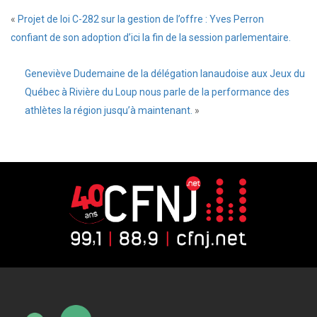
«
Projet de loi C-282 sur la gestion de l’offre : Yves Perron
confiant de son adoption d’ici la fin de la session parlementaire.
Geneviève Dudemaine de la délégation lanaudoise aux Jeux du
Québec à Rivière du Loup nous parle de la performance des
athlètes la région jusqu’à maintenant.
»