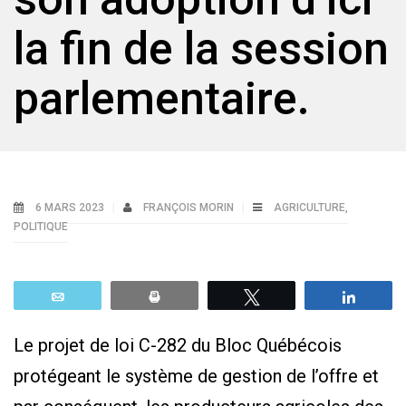
la fin de la session
parlementaire.
6 MARS 2023
FRANÇOIS MORIN
AGRICULTURE
,
POLITIQUE
Email
Print
Tweetez
Parta
Le projet de loi C-282 du Bloc Québécois
protégeant le système de gestion de l’offre et