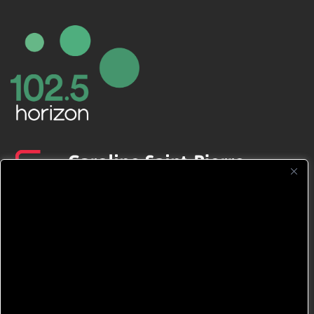
CFNJ FM 99.1 | 88.9 Nous respectons
votre vie privée.
Nous utilisons des cookies pour améliorer
votre expérience de navigation, diffuser des
publicités ou des contenus personnalisés et
analyser notre trafic. En cliquant sur « Tout