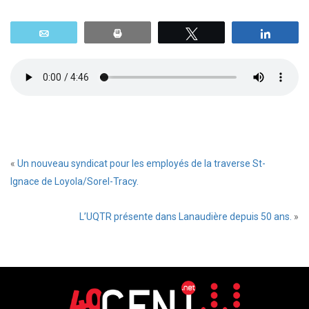
Email
Print
Tweetez
Parta
«
Un nouveau syndicat pour les employés de la traverse St-
Ignace de Loyola/Sorel-Tracy.
L’UQTR présente dans Lanaudière depuis 50 ans.
»