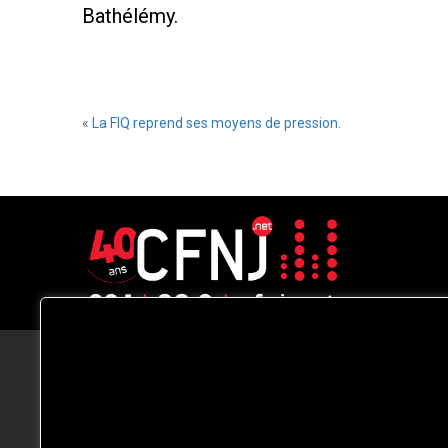
Bathélémy.
«
La FIQ reprend ses moyens de pression.
CFNJ FM 99.1 | 88.9 Nous respectons
votre vie privée.
Nous utilisons des cookies pour améliorer
votre expérience de navigation, diffuser de