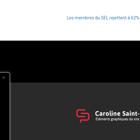
Les membres du SEL rejettent à 62% la 
s
t