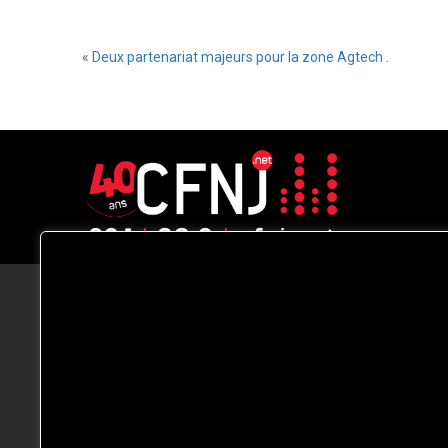
«
Deux partenariat majeurs pour la zone Agtech .
CFNJ FM 99.1 | 88.9 Nous respectons
votre vie privée.
Nous utilisons des cookies pour améliorer
votre expérience de navigation, diffuser de
publicités ou des contenus personnalisés e
analyser notre trafic. En cliquant sur « Tout