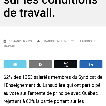
de travail.
19 JANVIER 2024
FRANÇOIS MORIN
RELATIONS DE
TRAVAIL
Email
Print
Tweetez
Parta
62% des 1353 salariés membres du Syndicat de
l’Enseignement du Lanaudière qui ont participé
au vote sur l’entente de principe avec Québec
rejettent à 62% la partie portant sur les