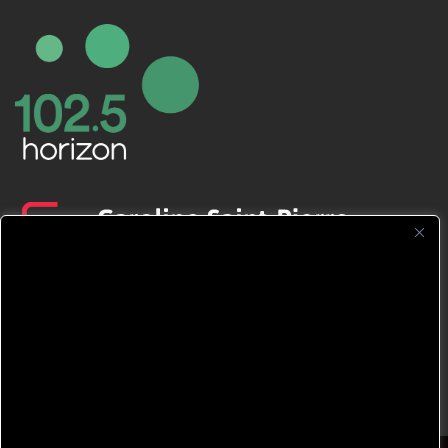
CFNJ FM 99.1 | 88.9 Nous respectons
votre vie privée.
Nous utilisons des cookies pour améliorer
votre expérience de navigation, diffuser des
publicités ou des contenus personnalisés et
analyser notre trafic. En cliquant sur « Tout