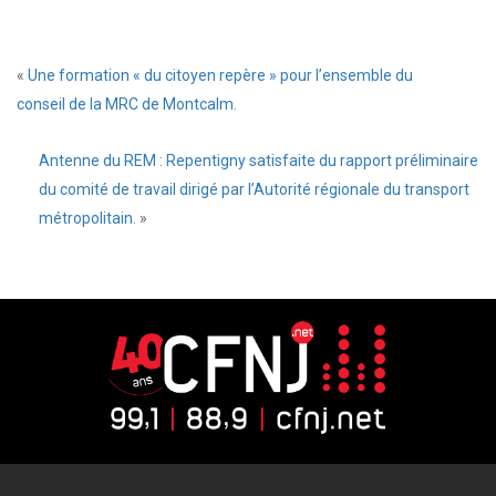
«
Une formation « du citoyen repère » pour l’ensemble du
conseil de la MRC de Montcalm.
Antenne du REM : Repentigny satisfaite du rapport préliminaire
du comité de travail dirigé par l’Autorité régionale du transport
métropolitain.
»