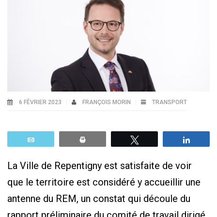
6 FÉVRIER 2023
FRANÇOIS MORIN
TRANSPORT
Email
Print
Tweetez
Parta
La Ville de Repentigny est satisfaite de voir
que le territoire est considéré y accueillir une
antenne du REM, un constat qui découle du
rapport préliminaire du comité de travail dirigé