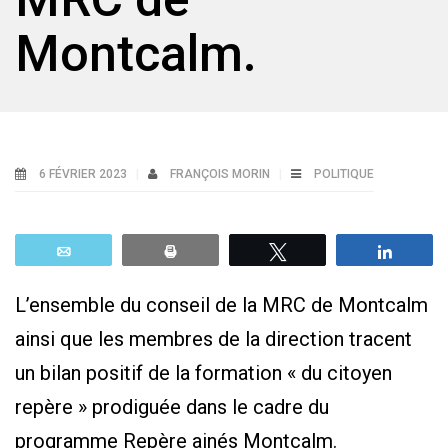
Montcalm.
6 FÉVRIER 2023
FRANÇOIS MORIN
POLITIQUE
Email
Print
Tweetez
Parta
L’ensemble du conseil de la MRC de Montcalm
ainsi que les membres de la direction tracent
un bilan positif de la formation « du citoyen
repère » prodiguée dans le cadre du
programme Repère ainés Montcalm.