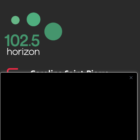
CFNJ FM 99.1 | 88.9 Nous respectons
votre vie privée.
Nous utilisons des cookies pour améliorer
votre expérience de navigation, diffuser des
publicités ou des contenus personnalisés et
analyser notre trafic. En cliquant sur « Tout