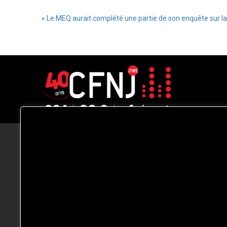
«
Le MEQ aurait complété une partie de son enquête sur la 
CFNJ FM 99.1 | 88.9 Nous respectons
votre vie privée.
Nous utilisons des cookies pour améliorer
votre expérience de navigation, diffuser de
publicités ou des contenus personnalisés e
analyser notre trafic. En cliquant sur « Tout
accepter », vous consentez à notre