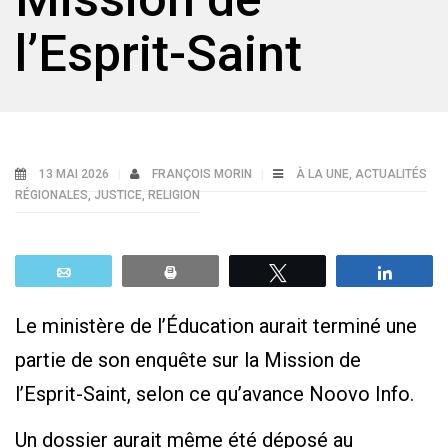
l’Esprit-Saint
13 MAI 2026
FRANÇOIS MORIN
À LA UNE
,
ACTUALITÉS
RÉGIONALES
,
JUSTICE
,
RELIGION
Email
Print
Tweetez
Parta
Le ministère de l’Éducation aurait terminé une
partie de son enquête sur la Mission de
l’Esprit-Saint, selon ce qu’avance Noovo Info.
Un dossier aurait même été déposé au