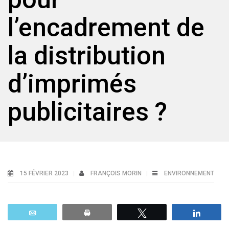
l’encadrement de
la distribution
d’imprimés
publicitaires ?
15 FÉVRIER 2023
FRANÇOIS MORIN
ENVIRONNEMENT
Email
Print
Tweetez
Parta