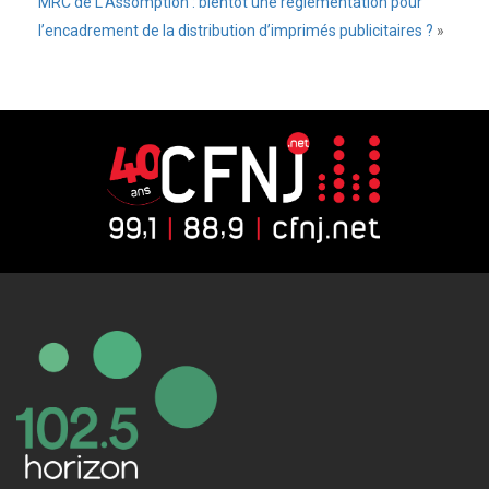
MRC de L’Assomption : bientôt une réglementation pour
l’encadrement de la distribution d’imprimés publicitaires ?
»