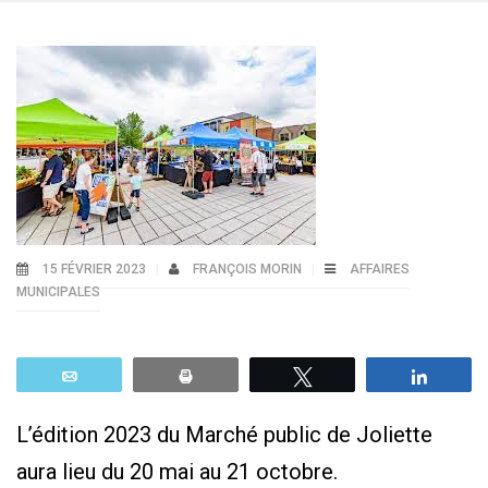
15 FÉVRIER 2023
FRANÇOIS MORIN
AFFAIRES
MUNICIPALES
Email
Print
Tweetez
Parta
L’édition 2023 du Marché public de Joliette
aura lieu du 20 mai au 21 octobre.