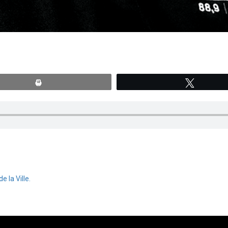
Print
Tweete
 la Ville.