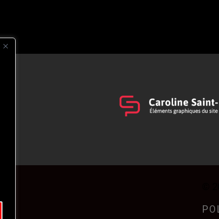
s
t
© 2
PO