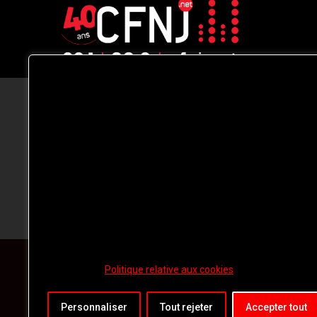
CFNJ FM 99.1 | 88.9 Nous respectons
votre vie privée.
Nous utilisons des cookies pour améliorer
votre expérience de navigation, diffuser de
publicités ou des contenus personnalisés e
analyser notre trafic. En cliquant sur « Tout
accepter », vous consentez à notre
utilisation des
cookies.
Politique relative aux cookies
Personnaliser
Tout rejeter
Accepter tout