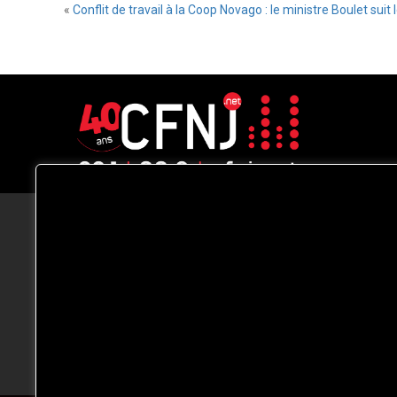
«
Conflit de travail à la Coop Novago : le ministre Boulet suit 
CFNJ FM 99.1 | 88.9 Nous respectons
votre vie privée.
Nous utilisons des cookies pour améliorer
votre expérience de navigation, diffuser de
publicités ou des contenus personnalisés e
analyser notre trafic. En cliquant sur « Tout
accepter », vous consentez à notre