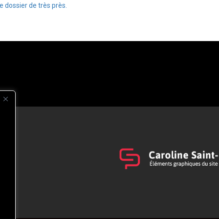
le dossier de très près.
s
t