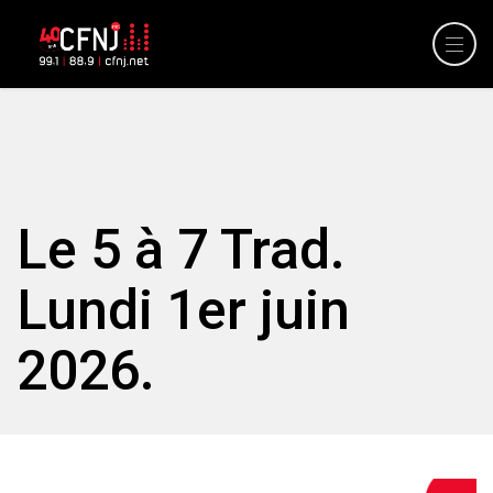
Le 5 à 7 Trad.
Lundi 1er juin
2026.