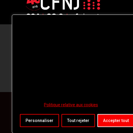
CFNJ FM 99.1 | 88.9 Nous respectons
votre vie privée.
Nous utilisons des cookies pour améliorer
votre expérience de navigation, diffuser de
publicités ou des contenus personnalisés e
analyser notre trafic. En cliquant sur « Tout
accepter », vous consentez à notre
utilisation des
cookies.
Politique relative aux cookies
Personnaliser
Tout rejeter
Accepter tout