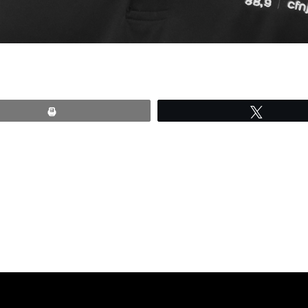
Print
Tweete