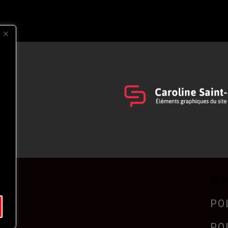
s
t
© 2
PO
PO