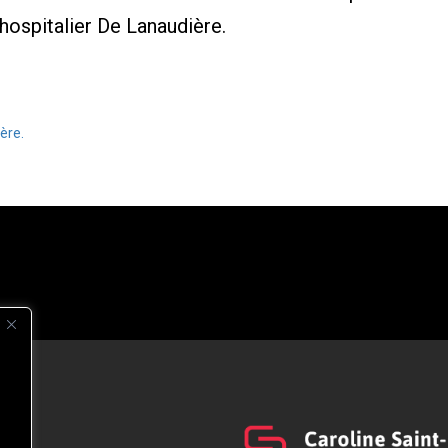
hospitalier De Lanaudière.
ère.
s