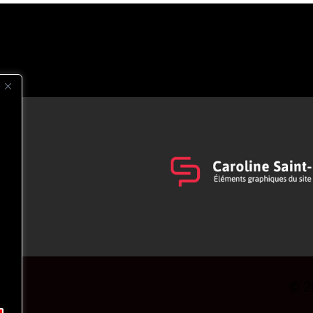
s
t
© 2