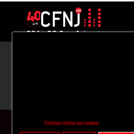
CFNJ FM 99.1 | 88.9 Nous respectons
votre vie privée.
Nous utilisons des cookies pour améliorer
votre expérience de navigation, diffuser de
publicités ou des contenus personnalisés e
analyser notre trafic. En cliquant sur « Tout
accepter », vous consentez à notre
utilisation des
cookies.
Politique relative aux cookies