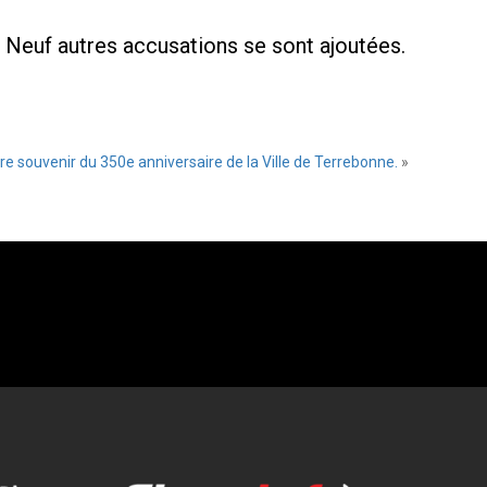
s. Neuf autres accusations se sont ajoutées.
re souvenir du 350e anniversaire de la Ville de Terrebonne.
»