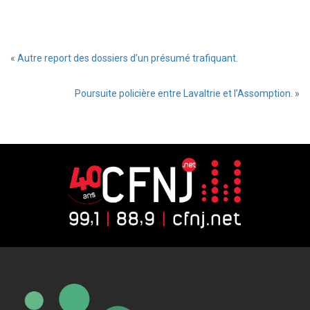
«
Autre report des dossiers d’un présumé trafiquant.
Poursuite policière entre Lavaltrie et l’Assomption.
»