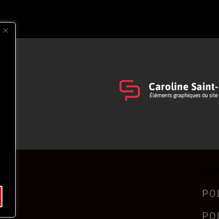
s
t
© 2
PO
PO