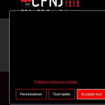
CFNJ FM 99.1 | 88.9 Nous respectons
votre vie privée.
Nous utilisons des cookies pour améliorer
votre expérience de navigation, diffuser de
publicités ou des contenus personnalisés e
analyser notre trafic. En cliquant sur « Tout
accepter », vous consentez à notre
utilisation des
cookies.
Politique relative aux cookies
Personnaliser
Tout rejeter
Accepter tout