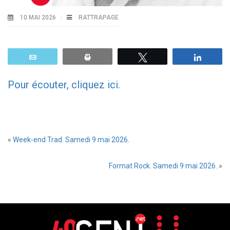
10 MAI 2026
RATTRAPAGE
Email
Print
Tweetez
Parta
Pour écouter, cliquez ici.
«
Week-end Trad. Samedi 9 mai 2026.
Format Rock. Samedi 9 mai 2026.
»