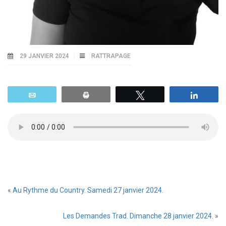
29 JANVIER 2024
RATTRAPAGE
Email
Print
Tweetez
Parta
«
Au Rythme du Country. Samedi 27 janvier 2024.
Les Demandes Trad. Dimanche 28 janvier 2024.
»