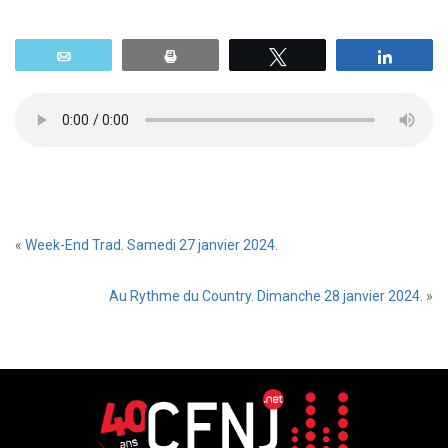
Email
Print
Tweetez
Parta
«
Week-End Trad. Samedi 27 janvier 2024.
Au Rythme du Country. Dimanche 28 janvier 2024.
»