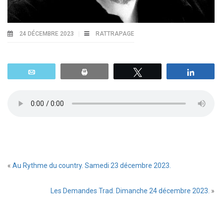
24 DÉCEMBRE 2023
RATTRAPAGE
Email
Print
Tweetez
Parta
«
Au Rythme du country. Samedi 23 décembre 2023.
Les Demandes Trad. Dimanche 24 décembre 2023.
»