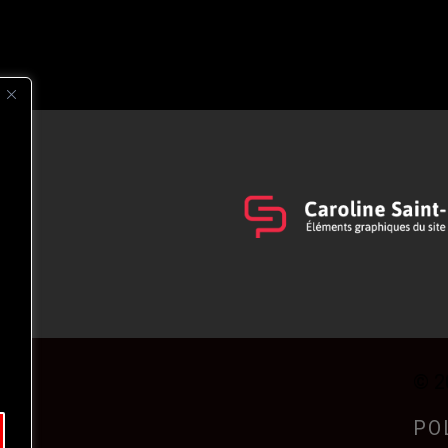
s
t
© 2
PO