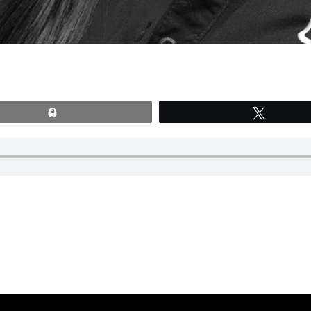
Print
Tweete