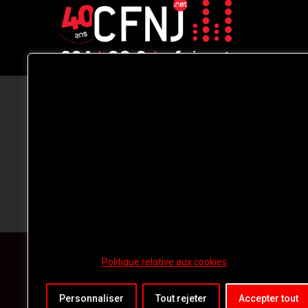
CFNJ FM 99.1 | 88.9 Nous respectons
votre vie privée.
Nous utilisons des cookies pour améliorer
votre expérience de navigation, diffuser de
publicités ou des contenus personnalisés e
analyser notre trafic. En cliquant sur « Tout
accepter », vous consentez à notre
utilisation des
cookies.
Politique relative aux cookies
Personnaliser
Tout rejeter
Accepter tout