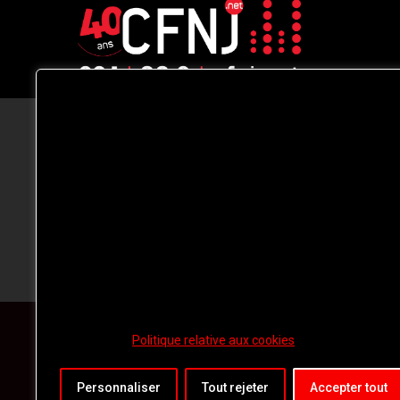
CFNJ FM 99.1 | 88.9 Nous respectons
votre vie privée.
Nous utilisons des cookies pour améliorer
votre expérience de navigation, diffuser de
publicités ou des contenus personnalisés e
analyser notre trafic. En cliquant sur « Tout
accepter », vous consentez à notre
utilisation des
cookies.
Politique relative aux cookies
Personnaliser
Tout rejeter
Accepter tout