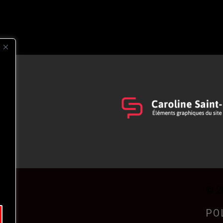
s
t
© 2
PO