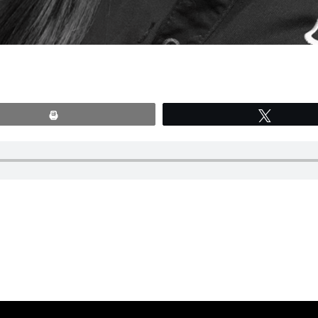
Print
Tweete