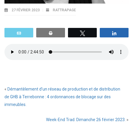
27 FÉVRIER 2023
RATTRAPAGE
Email
Print
Tweetez
Parta
«
Démantèlement d’un réseau de production et de distribution
de GHB à Terrebonne : 4 ordonnances de blocage sur des
immeubles.
Week-End Trad. Dimanche 26 février 2023.
»