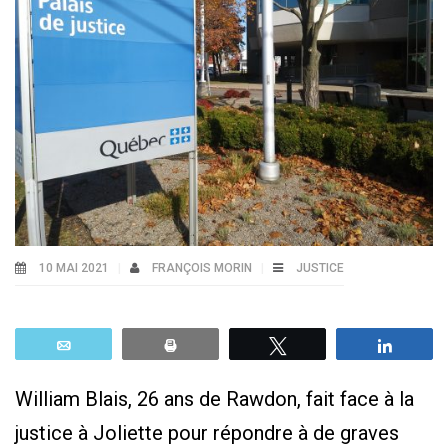
10 MAI 2021
FRANÇOIS MORIN
JUSTICE
Email
Print
Tweetez
Parta
William Blais, 26 ans de Rawdon, fait face à la
justice à Joliette pour répondre à de graves