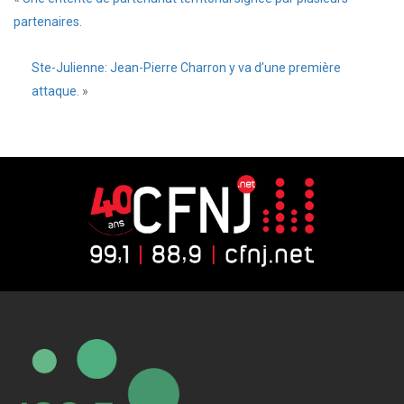
partenaires.
Ste-Julienne: Jean-Pierre Charron y va d’une première
attaque.
»