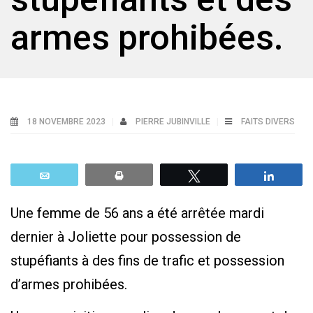
armes prohibées.
18 NOVEMBRE 2023
PIERRE JUBINVILLE
FAITS DIVERS
Email
Print
Tweetez
Parta
Une femme de 56 ans a été arrêtée mardi
dernier à Joliette pour possession de
stupéfiants à des fins de trafic et possession
d’armes prohibées.