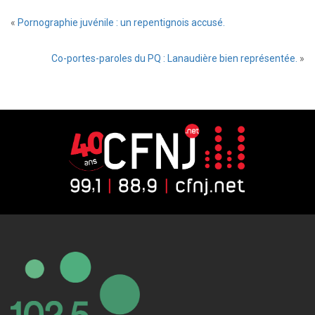
«
Pornographie juvénile : un repentignois accusé.
Co-portes-paroles du PQ : Lanaudière bien représentée.
»