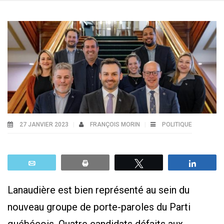
27 JANVIER 2023
FRANÇOIS MORIN
POLITIQUE
Email
Print
Tweetez
Parta
Lanaudière est bien représenté au sein du
nouveau groupe de porte-paroles du Parti
québécois. Quatre candidats défaits aux