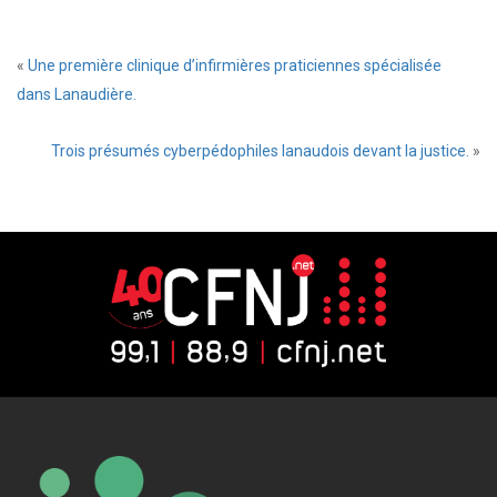
«
Une première clinique d’infirmières praticiennes spécialisée
dans Lanaudière.
Trois présumés cyberpédophiles lanaudois devant la justice.
»