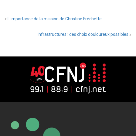
«
L’importance de la mission de Christine Fréchette
Infrastructures : des choix douloureux possibles
»