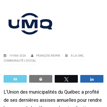
19 MAI 2026
FRANÇOIS MORIN
À LA UNE
,
COMMUNAUTÉ | SOCIAL
Email
Print
Tweetez
Parta
L’Union des municipalités du Québec a profité
de ses dernières assises annuelles pour rendre