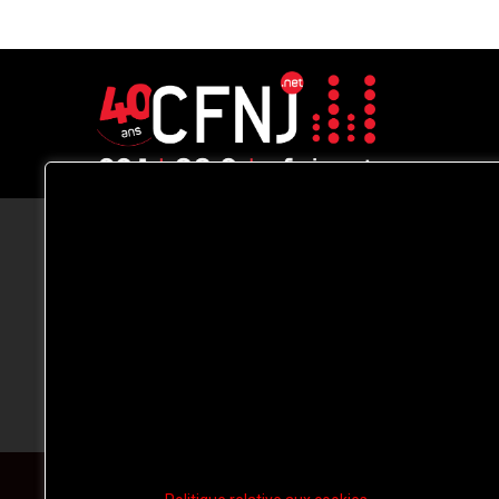
CFNJ FM 99.1 | 88.9 Nous respectons
votre vie privée.
Nous utilisons des cookies pour améliorer
votre expérience de navigation, diffuser de
publicités ou des contenus personnalisés e
analyser notre trafic. En cliquant sur « Tout
accepter », vous consentez à notre
utilisation des
cookies.