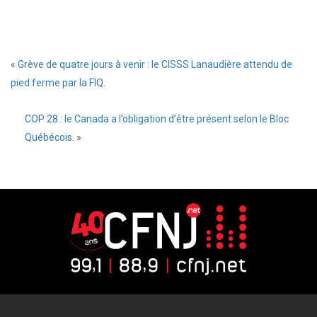
«
Grève de quatre jours à venir : le CISSS Lanaudière attendu de
pied ferme par la FIQ.
COP 28 : le Canada a l’obligation d’être présent selon le Bloc
Québécois.
»