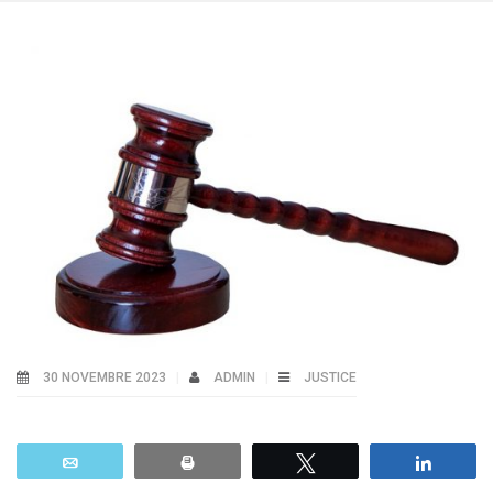
30 NOVEMBRE 2023
ADMIN
JUSTICE
Email
Print
Tweetez
Parta