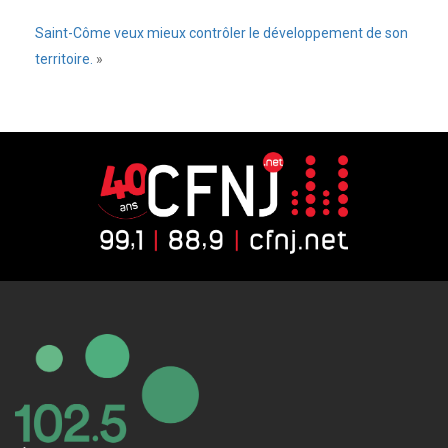
Saint-Côme veux mieux contrôler le développement de son
territoire.
»