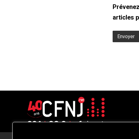
Prévenez
articles 
CFNJ FM 99.1 | 88.9 Nous respectons