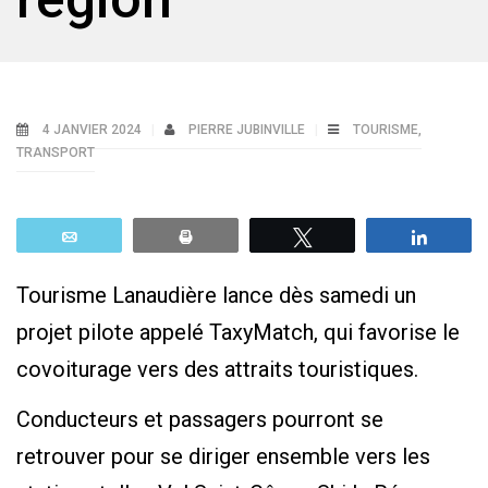
4 JANVIER 2024
PIERRE JUBINVILLE
TOURISME
,
TRANSPORT
Email
Print
Tweetez
Parta
Tourisme Lanaudière lance dès samedi un
projet pilote appelé TaxyMatch, qui favorise le
covoiturage vers des attraits touristiques.
Conducteurs et passagers pourront se
retrouver pour se diriger ensemble vers les