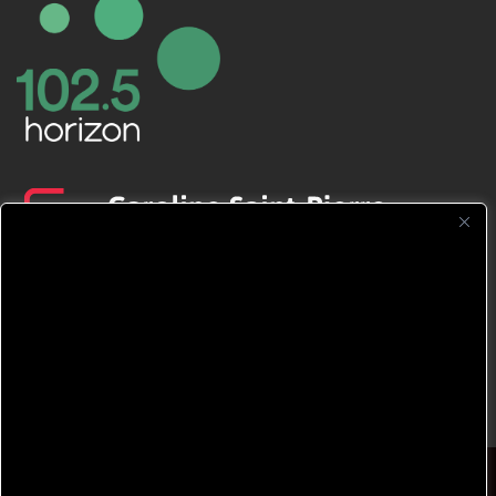
CFNJ FM 99.1 | 88.9 Nous respectons
votre vie privée.
Nous utilisons des cookies pour améliorer
votre expérience de navigation, diffuser des
publicités ou des contenus personnalisés et
analyser notre trafic. En cliquant sur « Tout
accepter », vous consentez à notre
© 2026 TOUS DROITS RÉSERVÉS CFNJ 99,1