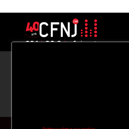
CFNJ FM 99.1 | 88.9 Nous respectons
votre vie privée.
Nous utilisons des cookies pour améliorer
votre expérience de navigation, diffuser de
publicités ou des contenus personnalisés e
analyser notre trafic. En cliquant sur « Tout
accepter », vous consentez à notre
utilisation des
cookies.