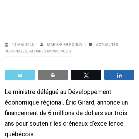
14 MAI 2026
MARIE-PIER POULIN
ACTUALITÉS
RÉGIONALES
,
AFFAIRES MUNICIPALES
Email
Print
Tweetez
Parta
Le ministre délégué au Développement
économique régional, Éric Girard, annonce un
financement de 6 millions de dollars sur trois
ans pour soutenir les créneaux d’excellence
québécois.