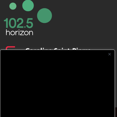
CFNJ FM 99.1 | 88.9 Nous respectons
votre vie privée.
Nous utilisons des cookies pour améliorer
votre expérience de navigation, diffuser des
publicités ou des contenus personnalisés et
analyser notre trafic. En cliquant sur « Tout
accepter », vous consentez à notre