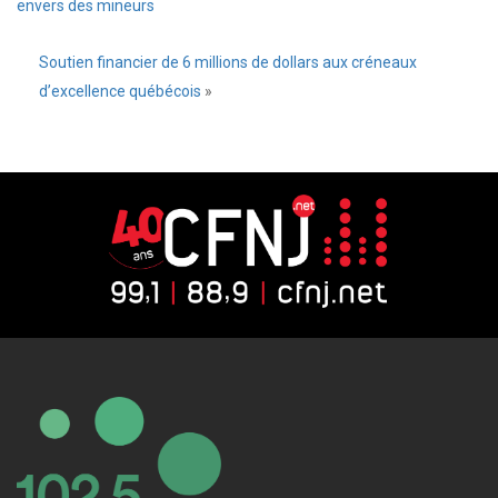
envers des mineurs
Soutien financier de 6 millions de dollars aux créneaux
d’excellence québécois
»