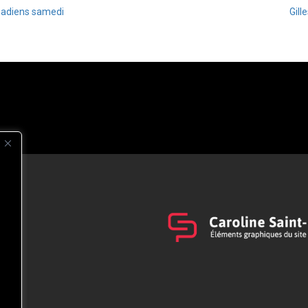
anadiens samedi
Gill
s
t