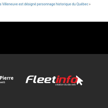
es Villeneuve est désigné personnage historique du Québec
»