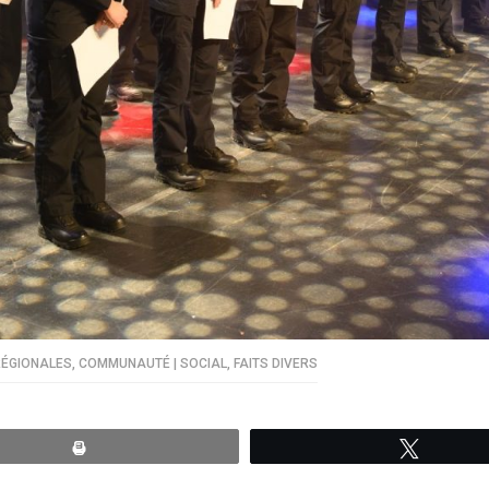
RÉGIONALES
,
COMMUNAUTÉ | SOCIAL
,
FAITS DIVERS
Print
Tweete