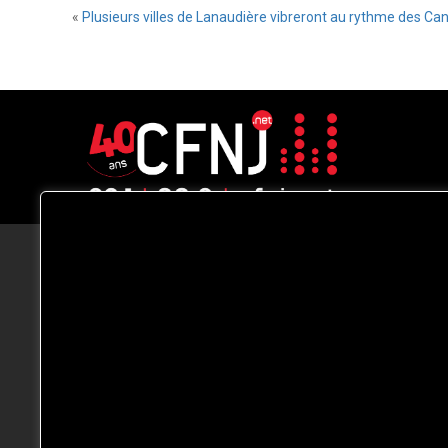
«
Plusieurs villes de Lanaudière vibreront au rythme des C
CFNJ FM 99.1 | 88.9 Nous respectons
votre vie privée.
Nous utilisons des cookies pour améliorer
votre expérience de navigation, diffuser de
publicités ou des contenus personnalisés e
analyser notre trafic. En cliquant sur « Tout
accepter », vous consentez à notre