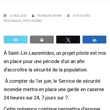
22 MAI 2026
FRANÇOIS MORIN
ACTUALITÉS
RÉGIONALES
,
FAITS DIVERS
Email
Print
Tweetez
Parta
À Saint-Lin-Laurentides, un projet pilote est mis
en place pour une période d’un an afin
d’accroître la sécurité de la population.
À compter du 1er juin, le Service de sécurité
incendie mettra en place une garde en caserne
24 heures sur 24, 7 jours sur 7.
Cette présence continue permettra d’assurer